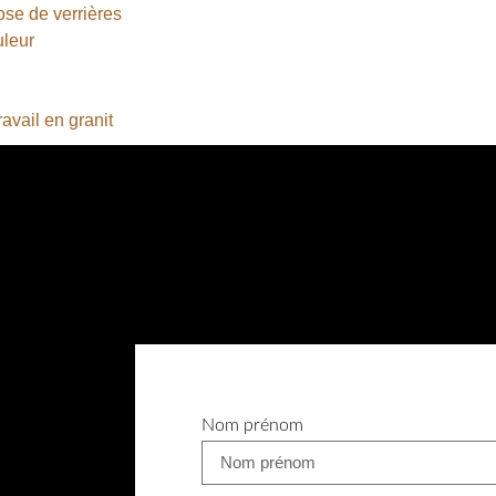
se de verrières
uleur
avail en granit
Nom prénom