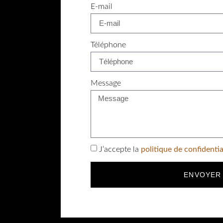
E-mail
Téléphone
Message
J’accepte la
politique de confidentia
ENVOYER