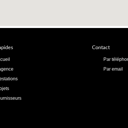
apides
Contact
cueil
Par télépho
agence
Par email
estations
ojets
urnisseurs