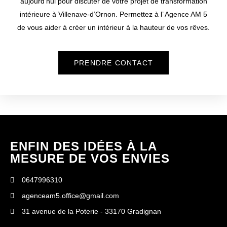
aujourd’hui pour discuter de votre projet de transformation
intérieure à
Villenave-d’Ornon
. Permettez à l’ Agence AM 5
de vous aider à créer un intérieur à la hauteur de vos rêves.
PRENDRE CONTACT
ENFIN DES IDÉES À LA
MESURE DE VOS ENVIES
0647996310
agenceam5.office@gmail.com
31 avenue de la Poterie - 33170 Gradignan