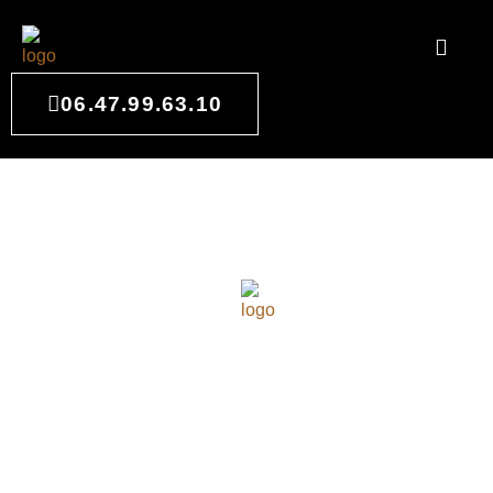
06.47.99.63.10
DÉCORATION INTÉRIEURE À
SAINT MÉDARD-D'EYRANS