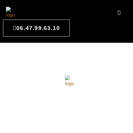
06.47.99.63.10
ARCHITECTE D'INTÉRIEUR À
ANDERNOS-LES-BAINS