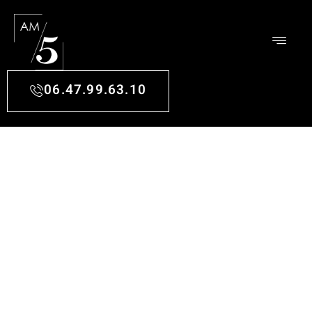
06.47.99.63.10
CONSEILS DÉCO À
ARCACHON